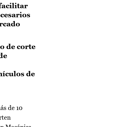
acilitar
cesarios
ercado
o de corte
de
hículos de
ás de 10
rten