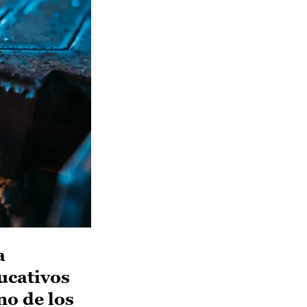
a
ucativos
o de los