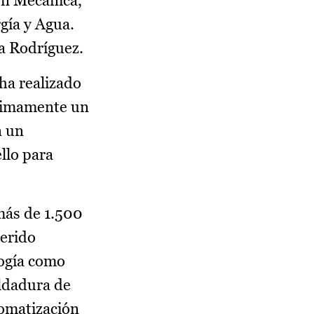
ón Mecánica,
gía y Agua.
a Rodríguez.
ha realizado
óximamente un
n un
llo para
 más de 1.500
erido
logía como
oldadura de
tomatización