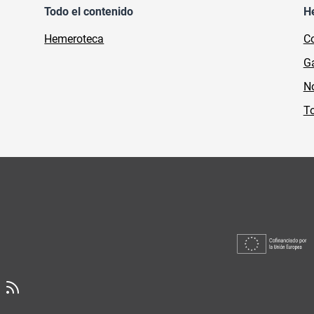
Todo el contenido
H
Hemeroteca
Co
Ga
No
To