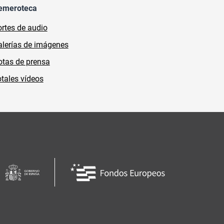
emeroteca
rtes de audio
lerías de imágenes
tas de prensa
tales vídeos