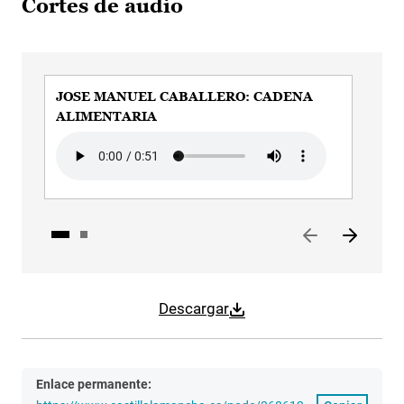
Cortes de audio
JOSE MANUEL CABALLERO: CADENA
JO
ALIMENTARIA
EX
Audio file
Aud
Descargar
Enlace permanente: