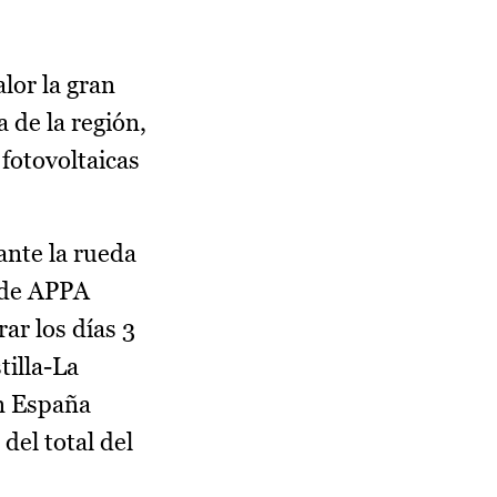
lor la gran
 de la región,
fotovoltaicas
ante la rueda
 de APPA
ar los días 3
tilla-La
n España
del total del