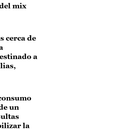
 del mix
s cerca de
a
destinado a
lias,
oconsumo
 de un
sultas
lizar la