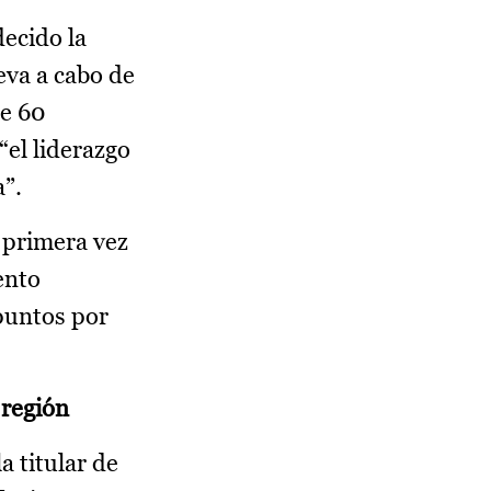
ecido la
eva a cabo de
de 60
el liderazgo
a”.
 primera vez
ento
puntos por
 región
 titular de