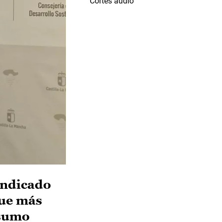
Cortes audio
indicado
que más
nsumo