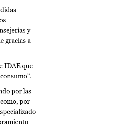
edidas
os
nsejerías y
e gracias a
 de IDAE que
toconsumo”.
ndo por las
s como, por
especializado
soramiento