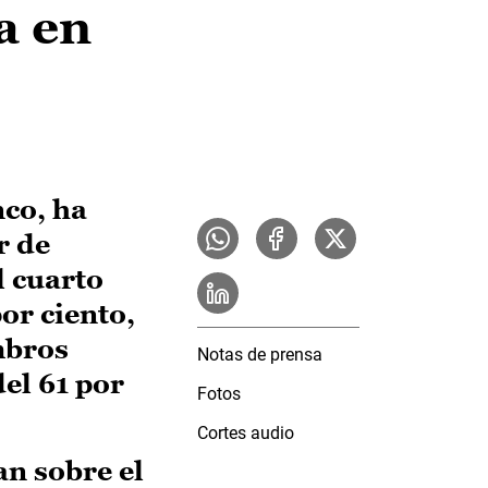
a en
co, ha
r de
l cuarto
or ciento,
mbros
Notas de prensa
el 61 por
Fotos
Cortes audio
an sobre el