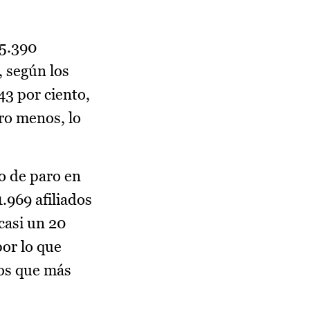
15.390
, según los
43 por ciento,
ro menos, lo
o de paro en
.969 afiliados
casi un 20
por lo que
vos que más