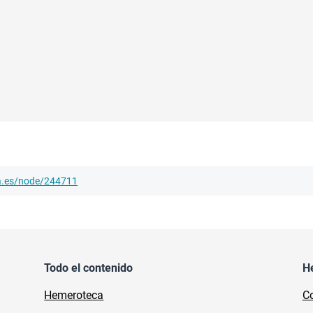
ha.es/node/244711
Todo el contenido
H
Hemeroteca
Co