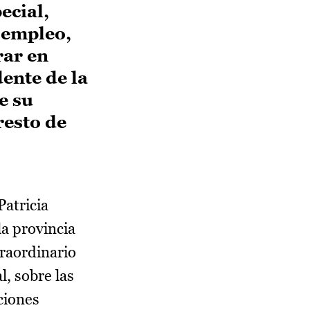
ecial,
sempleo,
rar en
dente de la
e su
resto de
atricia
la provincia
traordinario
l, sobre las
ciones