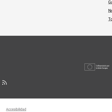
Ga
No
To
Accesibilidad