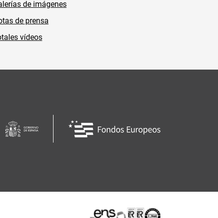
lerías de imágenes
tas de prensa
tales vídeos
Certificaciones o