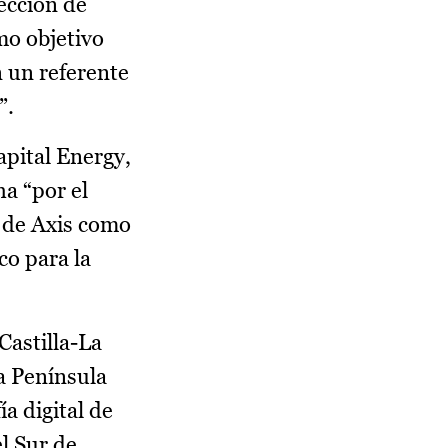
ección de
mo objetivo
 un referente
”.
apital Energy,
a “por el
n de Axis como
co para la
Castilla-La
la Península
a digital de
el Sur de