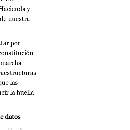
 Hacienda y
 de nuestra
tar por
 constitución
n marcha
raestructuras
que las
ir la huella
de datos