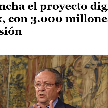
ncha el proyecto dig
x, con 3.000 millone
sión