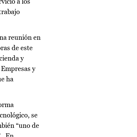
vicio a los
trabajo
una reunión en
ras de este
cienda y
, Empresas y
ue ha
forma
cnológico, se
ambién “uno de
”. En