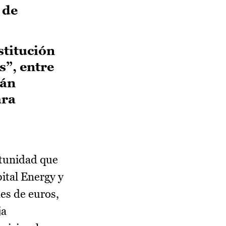
 de
stitución
s”, entre
tán
ara
tunidad que
pital Energy y
es de euros,
ja