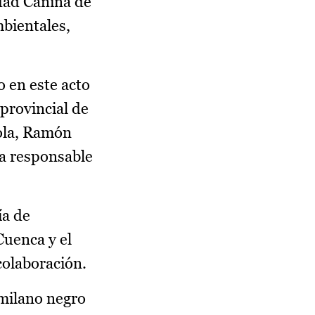
idad Canina de
mbientales,
 en este acto
provincial de
rola, Ramón
la responsable
ía de
Cuenca y el
colaboración.
 milano negro