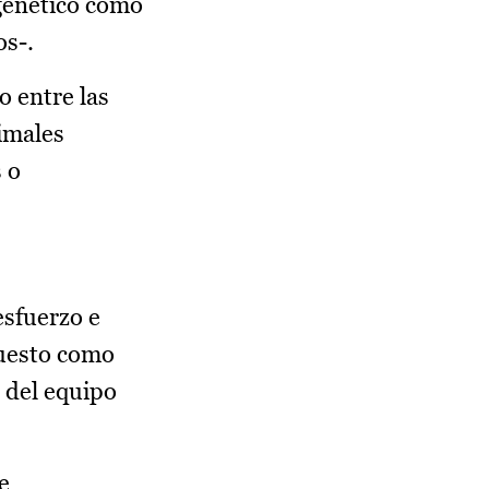
 genético como
os-.
 entre las
imales
 o
esfuerzo e
puesto como
n del equipo
e