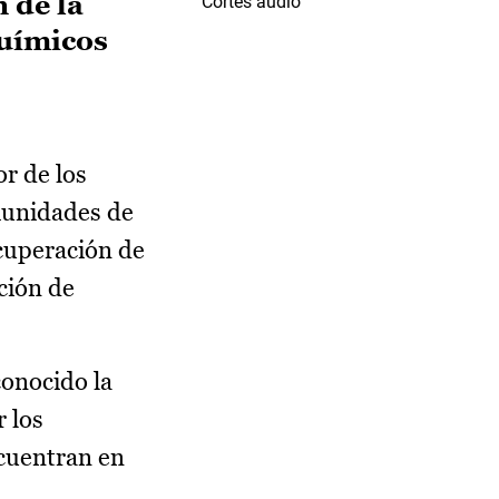
 de la
Cortes audio
químicos
or de los
omunidades de
cuperación de
ación de
onocido la
 los
ncuentran en