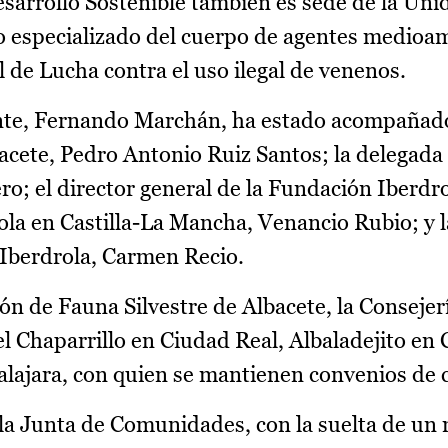
esarrollo Sostenible también es sede de la Un
o especializado del cuerpo de agentes medioa
l de Lucha contra el uso ilegal de venenos.
nte, Fernando Marchán, ha estado acompañado
bacete, Pedro Antonio Ruiz Santos; la delegada 
ero; el director general de la Fundación Iberd
ola en Castilla-La Mancha, Venancio Rubio; y 
 Iberdrola, Carmen Recio.
n de Fauna Silvestre de Albacete, la Consejer
l Chaparrillo en Ciudad Real, Albaladejito en 
alajara, con quien se mantienen convenios de 
e la Junta de Comunidades, con la suelta de un