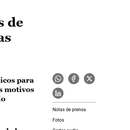
s de
as
icos para
es motivos
lo
Notas de prensa
Fotos