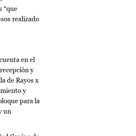
s “que
esos realizado
cuenta en el
 recepción y
ala de Rayos x
amiento y
bloque para la
y un