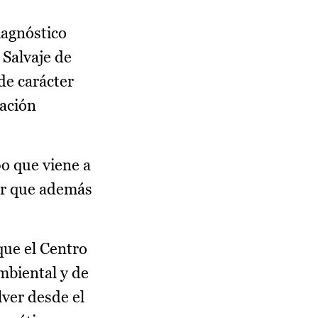
iagnóstico
 Salvaje de
de carácter
gación
o que viene a
ior que además
que el Centro
mbiental y de
lver desde el