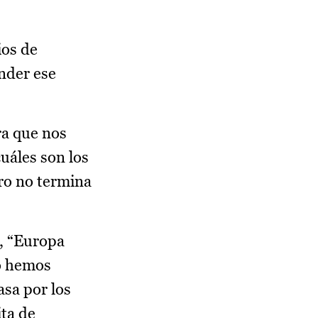
ios de
nder ese
ra que nos
uáles son los
ero no termina
s, “Europa
go hemos
asa por los
ta de