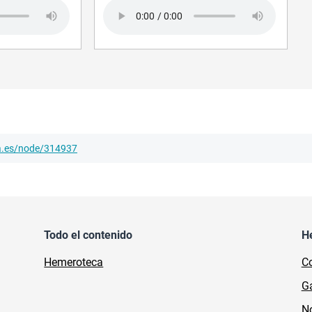
Audio file
ha.es/node/314937
Todo el contenido
H
Hemeroteca
Co
Ga
No