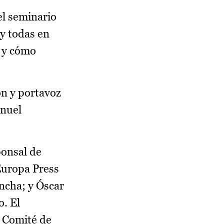
el seminario
y todas en
s y cómo
ón y portavoz
anuel
ponsal de
Europa Press
ncha; y Óscar
o. El
l Comité de