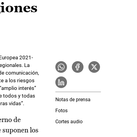
giones
n Europea 2021-
egionales. La
 de comunicación,
e a los riesgos
“amplio interés”
e todos y todas
Notas de prensa
ras vidas”.
Fotos
erno de
Cortes audio
e suponen los