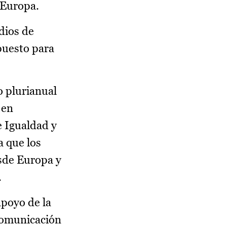
 Europa.
dios de
puesto para
o plurianual
 en
e Igualdad y
a que los
sde Europa y
.
apoyo de la
 comunicación