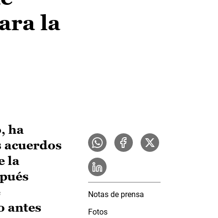
ara la
, ha
s acuerdos
e la
spués
e
Notas de prensa
o antes
Fotos