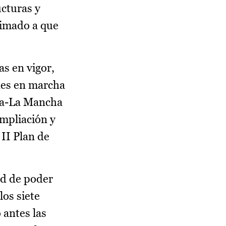
ucturas y
nimado a que
as en vigor,
ones en marcha
lla-La Mancha
mpliación y
 II Plan de
ad de poder
los siete
 antes las