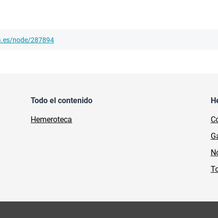
ha.es/node/287894
Todo el contenido
H
Hemeroteca
Co
Ga
No
To