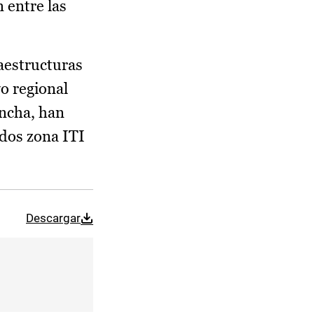
n entre las
aestructuras
o regional
ancha, han
ados zona ITI
Descargar