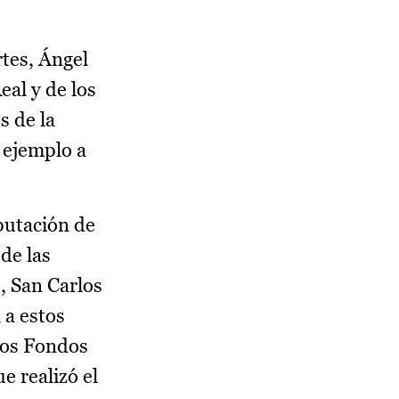
tes, Ángel
eal y de los
s de la
 ejemplo a
iputación de
de las
, San Carlos
 a estos
 los Fondos
e realizó el