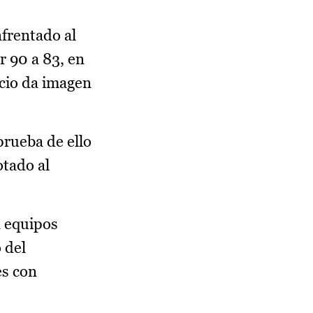
nfrentado al
r 90 a 83, en
icio da imagen
rueba de ello
otado al
a equipos
 del
es con