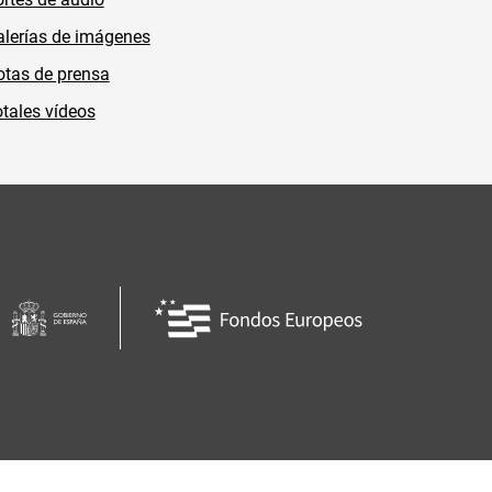
lerías de imágenes
tas de prensa
tales vídeos