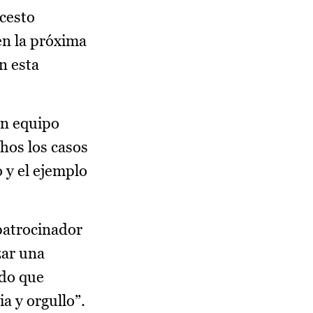
ncesto
en la próxima
n esta
un equipo
hos los casos
 y el ejemplo
patrocinador
zar una
ndo que
a y orgullo”.