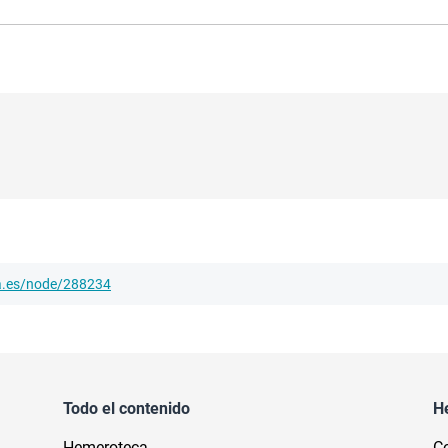
ha.es/node/288234
Todo el contenido
H
Hemeroteca
Co