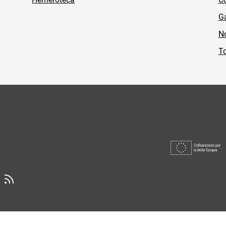
Ga
No
To