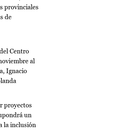
s provinciales
es de
 del Centro
 noviembre al
a, Ignacio
olanda
ar proyectos
 supondrá un
 la inclusión