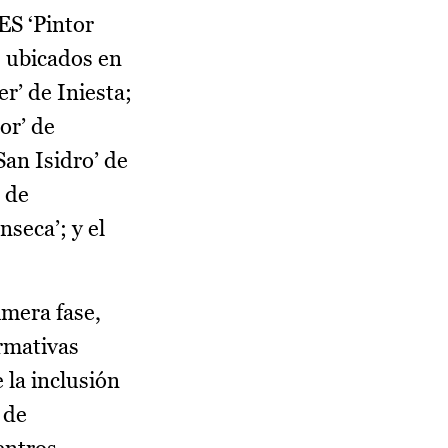
ES ‘Pintor
s ubicados en
r’ de Iniesta;
or’ de
San Isidro’ de
’ de
seca’; y el
imera fase,
ormativas
 la inclusión
 de