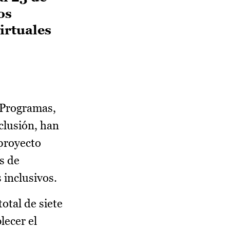
os
irtuales
 Programas,
clusión, han
 proyecto
s de
inclusivos.
otal de siete
lecer el