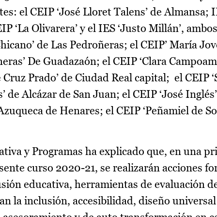
ntes: el CEIP ‘José Lloret Talens’ de Almansa; I
P ‘La Olivarera’ y el IES ‘Justo Millán’, ambo
hicano’ de Las Pedroñeras; el CEIP’ María Jove
neras’ De Guadazaón; el CEIP ‘Clara Campoam
 Cruz Prado’ de Ciudad Real capital; el CEIP ‘
’ de Alcázar de San Juan; el CEIP ‘José Inglés
 Azuqueca de Henares; el CEIP ‘Peñamiel de Son
tiva y Programas ha explicado que, en una pr
esente curso 2020-21, se realizarán acciones f
usión educativa, herramientas de evaluación de
 la inclusión, accesibilidad, diseño universal