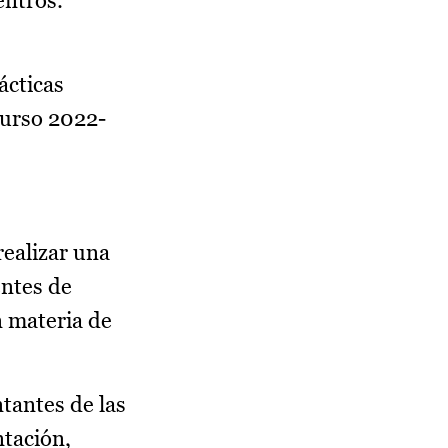
entros.
ácticas
(curso 2022-
realizar una
entes de
n materia de
ntantes de las
ntación,