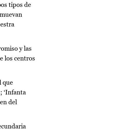
os tipos de
romuevan
uestra
romiso y las
e los centros
l que
; ‘Infanta
en del
Secundaria