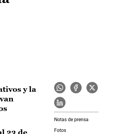
tivos y la
evan
os
Notas de prensa
Fotos
al 23 de