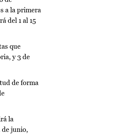
s a la primera
á del 1 al 15
tas que
ria, y 3 de
itud de forma
de
rá la
 de junio,