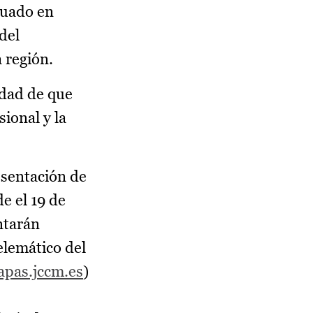
duado en
del
 región.
idad de que
ional y la
resentación de
de el 19 de
entarán
elemático del
apas.jccm.es
)