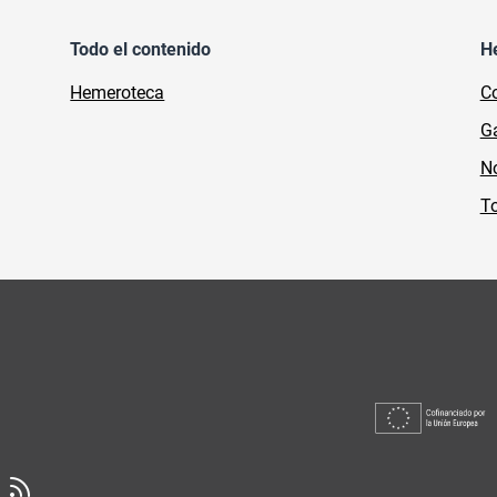
Todo el contenido
H
Hemeroteca
Co
Ga
No
To