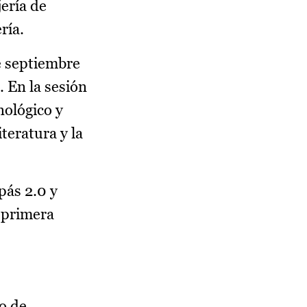
ería de
ría.
de septiembre
 En la sesión
nológico y
iteratura y la
pás 2.0 y
a primera
do de