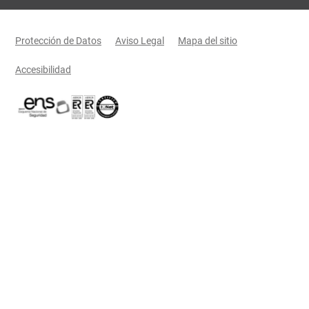
Menú legal
Protección de Datos
Aviso Legal
Mapa del sitio
Accesibilidad
Certificaciones oficiales del Gobierno de Castilla-La Mancha