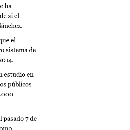
re ha
e si el
Sánchez.
que el
o sistema de
2014.
n estudio en
ios públicos
1.000
el pasado 7 de
 como