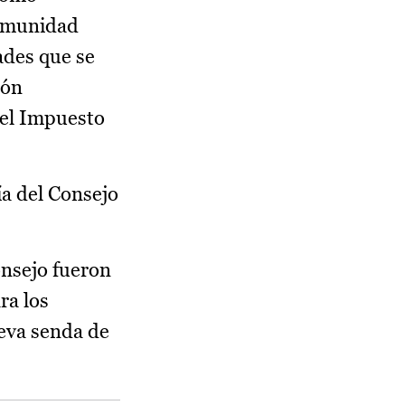
Comunidad
ades que se
ión
del Impuesto
ía del Consejo
onsejo fueron
ra los
ueva senda de