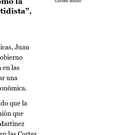
omo la
Cortes audio
tidista”,
icas, Juan
Gobierno
 en las
ar una
utonómica.
do que la
nión que
 Martínez
en las Cortes.