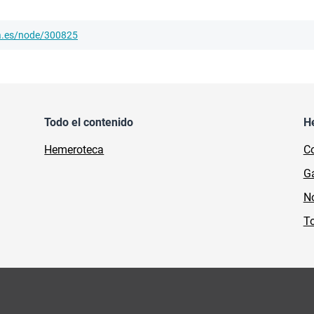
ha.es/node/300825
Todo el contenido
H
Hemeroteca
Co
Ga
No
To