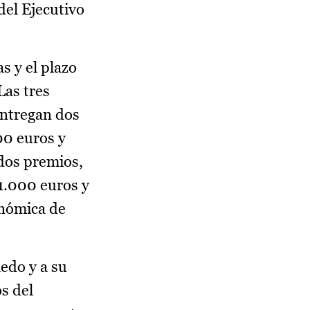
del Ejecutivo
s y el plazo
Las tres
entregan dos
00 euros y
dos premios,
1.000 euros y
onómica de
edo y a su
s del