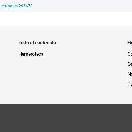
ha.es/node/295678
Todo el contenido
H
Hemeroteca
Co
Ga
No
To