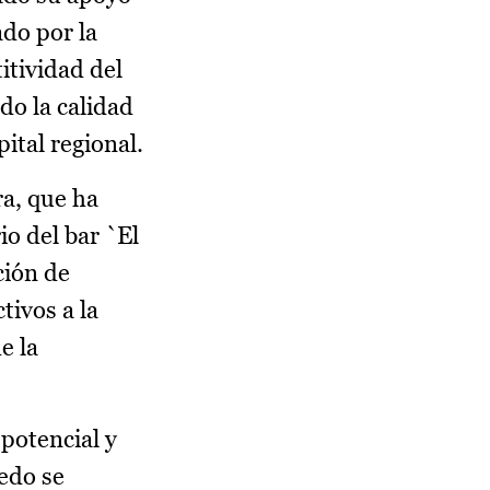
ado por la
itividad del
do la calidad
pital regional.
a, que ha
io del bar `El
ción de
tivos a la
e la
 potencial y
edo se