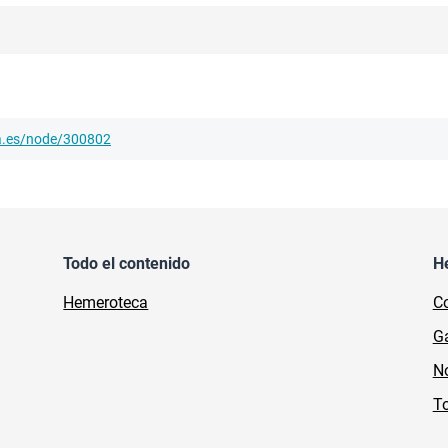
ha.es/node/300802
Todo el contenido
H
Hemeroteca
Co
Ga
No
To