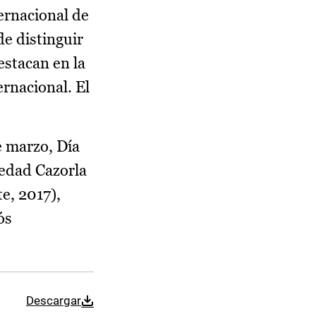
ernacional de
de distinguir
estacan en la
ernacional. El
e marzo, Día
ledad Cazorla
e, 2017),
ós
Descargar