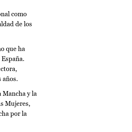
ional como
aldad de los
mo que ha
n España.
ectora,
s años.
a Mancha y la
as Mujeres,
cha por la