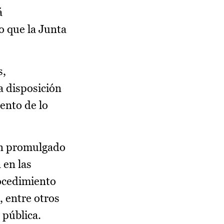
á
o que la Junta
s,
 a disposición
ento de lo
an promulgado
 en las
rocedimiento
 entre otros
 pública.