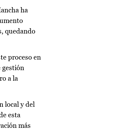
Mancha ha
ocumento
os, quedando
ste proceso en
e gestión
o a la
 local y del
 de esta
ración más