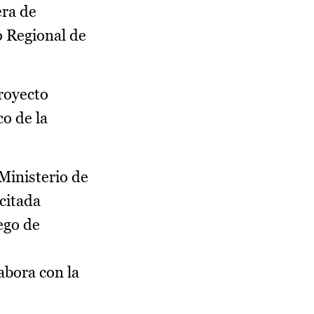
era de
o Regional de
proyecto
o de la
Ministerio de
 citada
ego de
abora con la