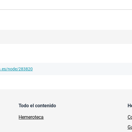
ha.es/node/283820
Todo el contenido
H
Hemeroteca
Co
Ga