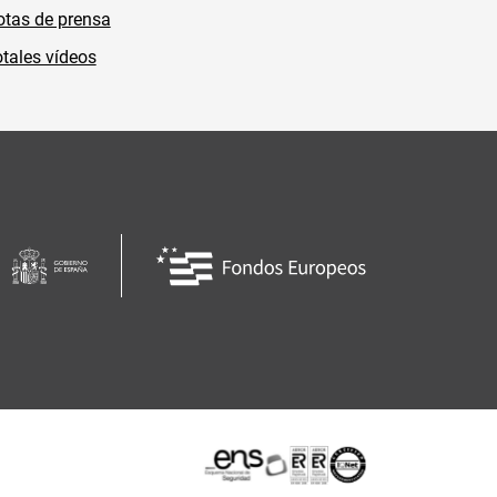
tas de prensa
tales vídeos
Certificaciones o