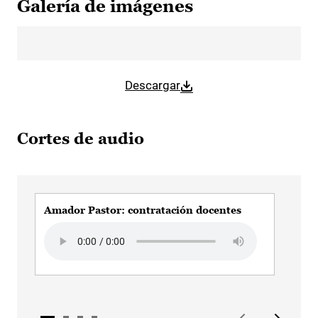
Galería de imágenes
Descargar
Cortes de audio
Amador Pastor: contratación docentes
Ama
Audio file
Audi