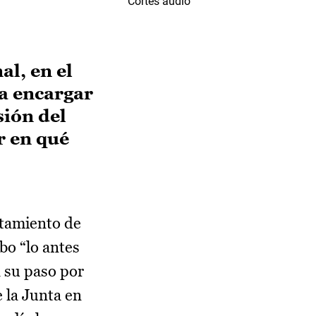
Cortes audio
al, en el
 a encargar
sión del
r en qué
ntamiento de
abo “lo antes
a su paso por
 la Junta en