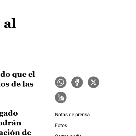
 al
ado que el
os de las
egado
Notas de prensa
podrán
Fotos
ración de