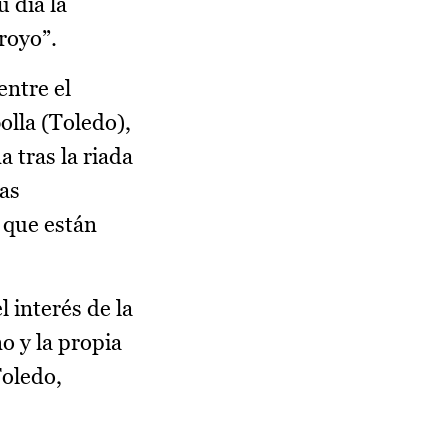
 día la
royo”.
entre el
bolla (Toledo),
a tras la riada
las
 que están
 interés de la
o y la propia
Toledo,