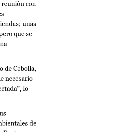
 reunión con
es
viendas; unas
pero que se
ona
o de Cebolla,
me necesario
ctada”, lo
sus
mbientales de