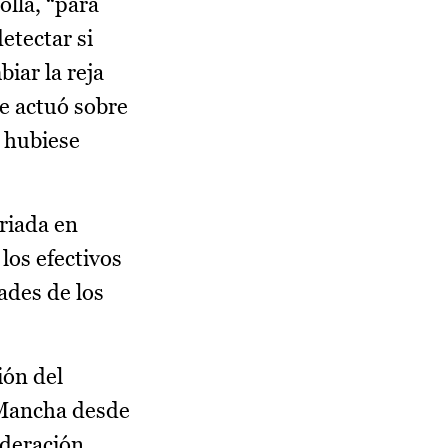
olla, “para
etectar si
iar la reja
se actuó sobre
a hubiese
riada en
los efectivos
ades de los
ión del
a Mancha desde
ederación