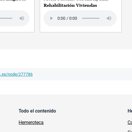
Rehabilitación Viviendas
Audio file
ha.es/node/277786
Todo el contenido
H
Hemeroteca
Co