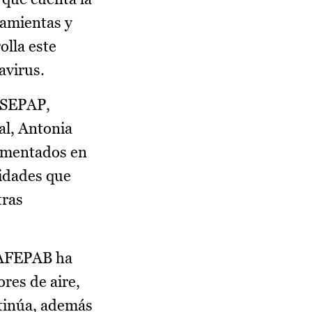
ramientas y
olla este
avirus.
e SEPAP,
al, Antonia
rimentados en
vidades que
tras
o AFEPAB ha
res de aire,
ntinúa, además