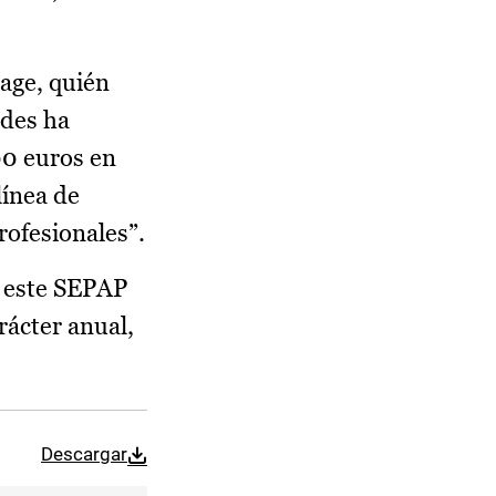
Page, quién
ades ha
00 euros en
línea de
ofesionales”.
e este SEPAP
rácter anual,
Descargar