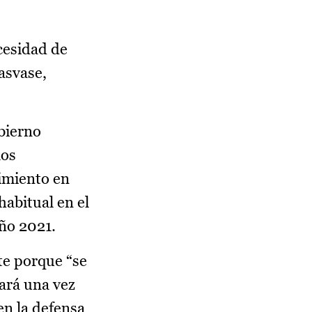
cesidad de
asvase,
bierno
los
cimiento en
abitual en el
año 2021.
te porque “se
ará una vez
en la defensa