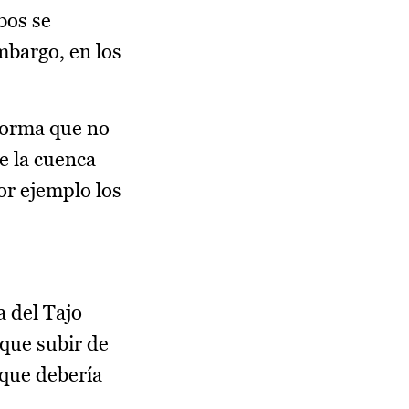
bos se
mbargo, en los
forma que no
de la cuenca
por ejemplo los
a del Tajo
 que subir de
que debería