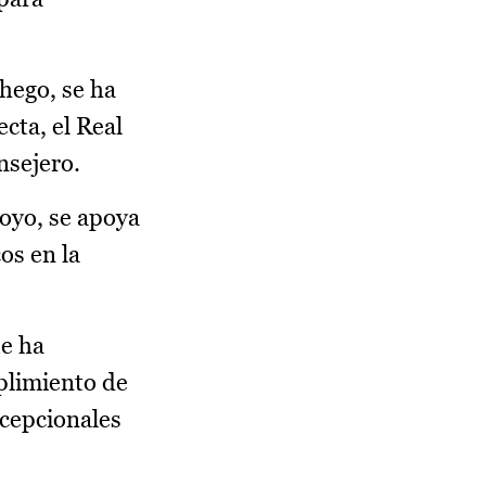
hego, se ha
cta, el Real
nsejero.
oyo, se apoya
os en la
ue ha
plimiento de
xcepcionales