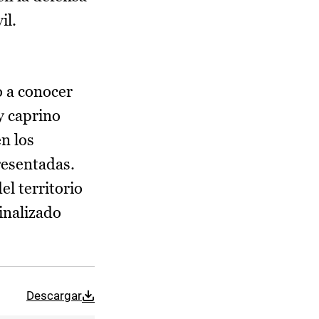
il.
o a conocer
y caprino
n los
resentadas.
l territorio
inalizado
Descargar