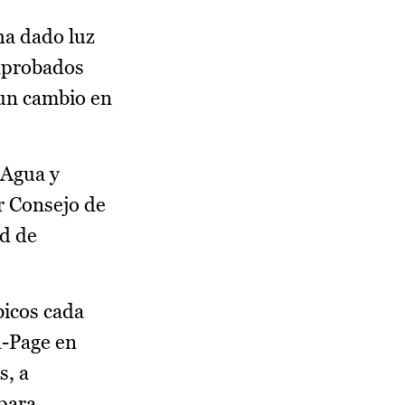
ha dado luz
 aprobados
 un cambio en
 Agua y
r Consejo de
ad de
bicos cada
a-Page en
s, a
 para