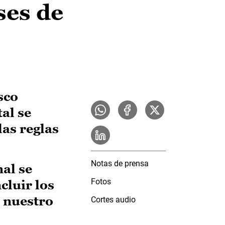
ses de
sco
al se
las reglas
Notas de prensa
al se
Fotos
cluir los
n nuestro
Cortes audio