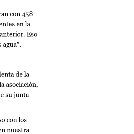
tran con 458
entes en la
anterior. Eso
s agua”.
enta de la
la asociación,
e su junta
o con los
 en nuestra