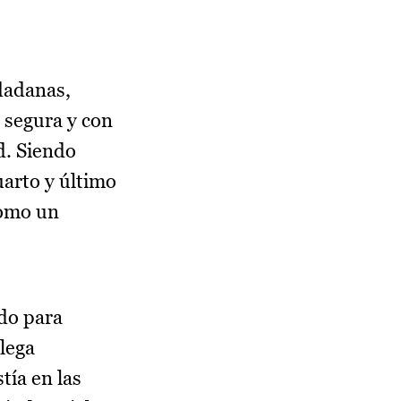
udadanas,
 segura y con
d. Siendo
uarto y último
como un
ndo para
llega
tía en las