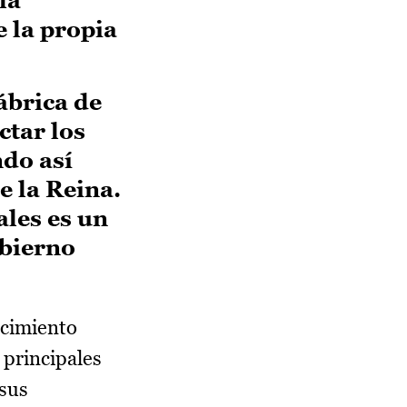
e la propia
ábrica de
ctar los
do así
e la Reina.
ales es un
obierno
ecimiento
 principales
 sus