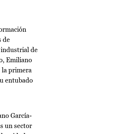
formación
s de
 industrial de
o, Emiliano
, la primera
 su entubado
ano García-
es un sector