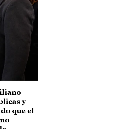
iliano
licas y
do que el
rno
la