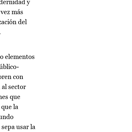
dernidad y
 vez más
zación del
.
ro elementos
úblico-
boren con
 al sector
nes que
 que la
gundo
 sepa usar la