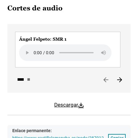
Cortes de audio
Ángel Felpeto: SMR 1
Áng
Audio file
Aud
Descargar
Enlace permanente:
https://www.castillalamancha.es/node/287012
Copiar