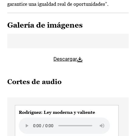
garantice una igualdad real de oportunidades”.
Galería de imágenes
Descargar
Cortes de audio
Rodríguez: Ley moderna y valiente
Rod
apu
Audio file
Aud