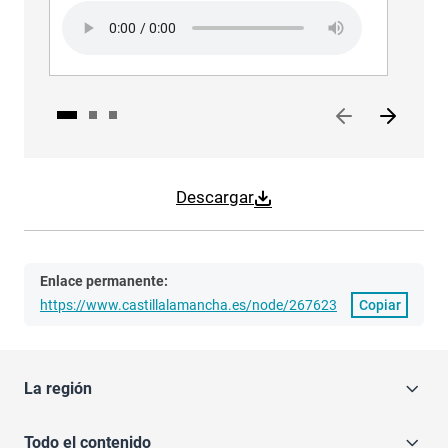
Audio file
Audi
Descargar
Enlace permanente:
https://www.castillalamancha.es/node/267623
Copiar
La región
Todo el contenido