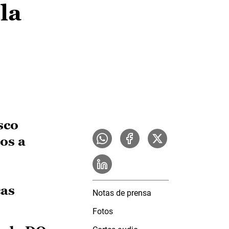
la
sco
os a
cas
Notas de prensa
Fotos