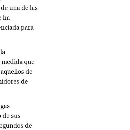
de una de las
e ha
enciada para
la
a medida que
aquellos de
midores de
egas
o de sus
 segundos de