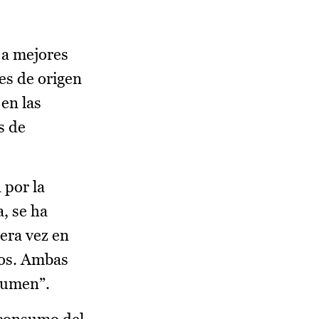
 a mejores
es de origen
en las
s de
 por la
, se ha
era vez en
tos. Ambas
lumen”.