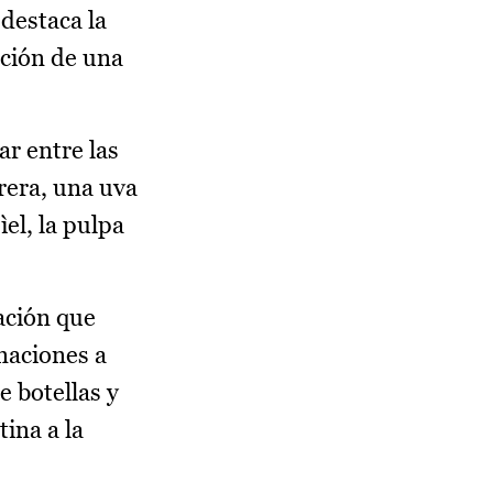
 destaca la
ación de una
r entre las
rera, una uva
el, la pulpa
ación que
naciones a
e botellas y
ina a la