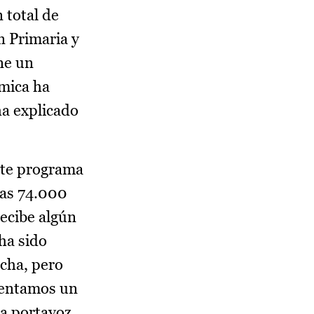
 total de
n Primaria y
ne un
ómica ha
ha explicado
nte programa
tas 74.000
ecibe algún
ha sido
ncha, pero
mentamos un
la portavoz.