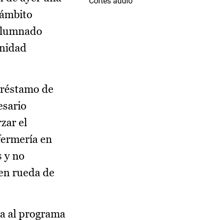
Cortes audio
 ámbito
 alumnado
unidad
préstamo de
esario
zar el
fermería en
s y no
 en rueda de
da al programa