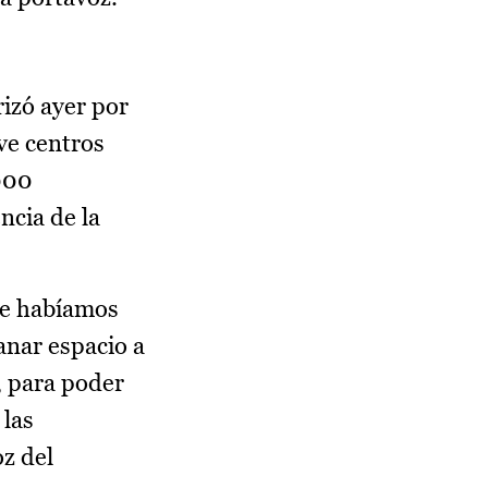
rizó ayer por
ve centros
.000
ncia de la
ue habíamos
anar espacio a
, para poder
 las
oz del