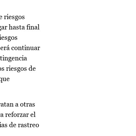
e riesgos
ar hasta final
iesgos
será continuar
ntingencia
os riesgos de
 que
atan a otras
a reforzar el
ias de rastreo