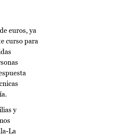
 de euros, ya
te curso para
idas
rsonas
respuesta
écnicas
ía.
lias y
amos
lla-La