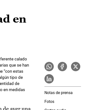
ad en
iferente calado
arias que se han
ue “con estas
algún tipo de
dentidad de
olo en medidas
Notas de prensa
Fotos
n de ayer una