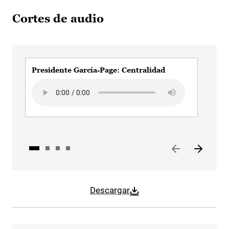
Cortes de audio
Presidente García-Page: Centralidad
Pres
eur
Audio file
Audi
Descargar