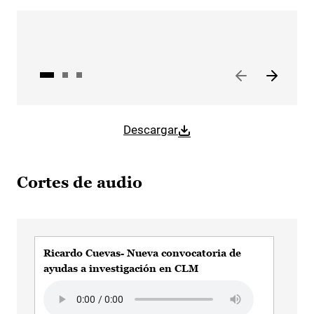
Descargar
Cortes de audio
Ricardo Cuevas- Nueva convocatoria de
Ric
ayudas a investigación en CLM
Cie
Audio file
Aud