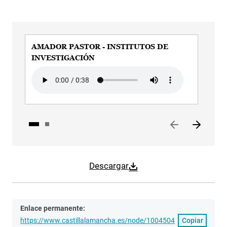
AMADOR PASTOR - INSTITUTOS DE
AM
INVESTIGACIÓN
PR
Audio file
Aud
Descargar
Enlace permanente:
https://www.castillalamancha.es/node/1004504
Copiar