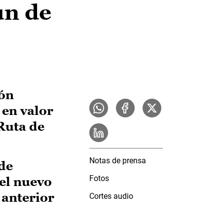
ún de
ión
 en valor
 Ruta de
Notas de prensa
 de
Fotos
del nuevo
 anterior
Cortes audio