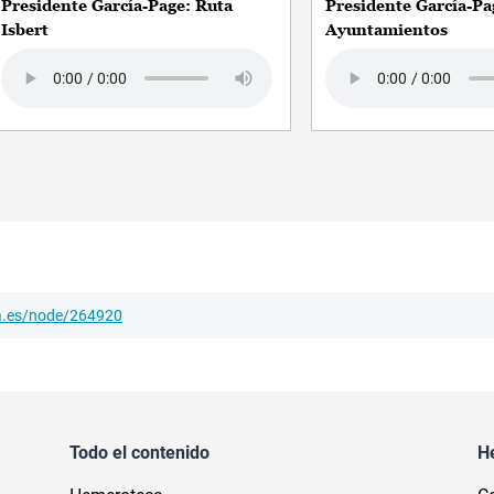
Presidente García-Page: Ruta
Presidente García-Pa
Isbert
Ayuntamientos
Audio file
Audio file
ha.es/node/264920
Todo el contenido
H