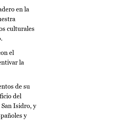
adero en la
uestra
s culturales
.
on el
ntivar la
entos de su
ficio del
 San Isidro, y
spañoles y