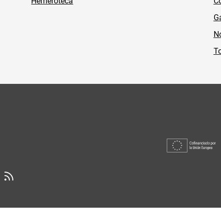
Hemeroteca
Co
Ga
No
To