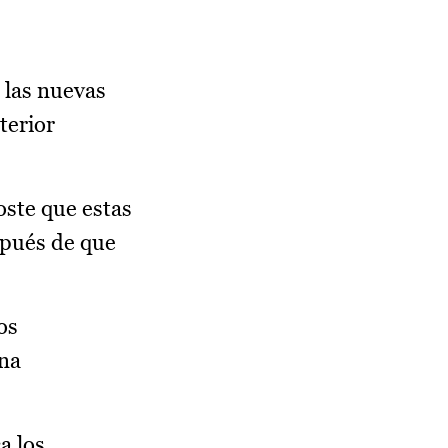
 las nuevas
terior
oste que estas
spués de que
os
una
a los