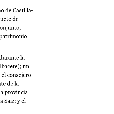
o de Castilla-
quete de
conjunto,
 patrimonio
 durante la
lbacete); un
 el consejero
te de la
la provincia
 Saiz; y el