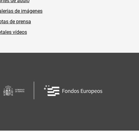
rtes de audio
lerías de imágenes
tas de prensa
tales vídeos