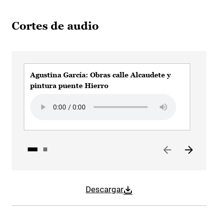
Cortes de audio
Agustina García: Obras calle Alcaudete y
Agu
pintura puente Hierro
Aud
Audio file
Descargar