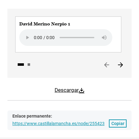
David Merino Nerpio 1
Rui
Audio file
Aud
Descargar
Enlace permanente:
https://www.castillalamancha.es/node/255423
Copiar