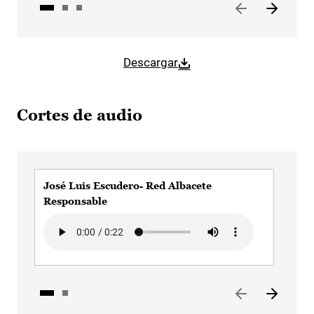
Descargar
Cortes de audio
José Luis Escudero- Red Albacete
Jos
Responsable
Con
Audio file
Aud