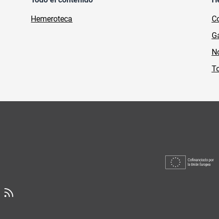
Hemeroteca
Co
Ga
No
To