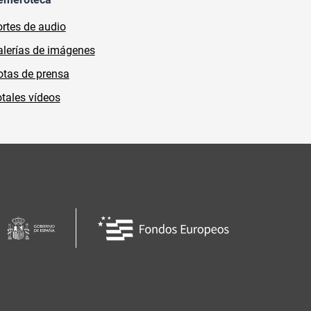
rtes de audio
lerías de imágenes
tas de prensa
tales vídeos