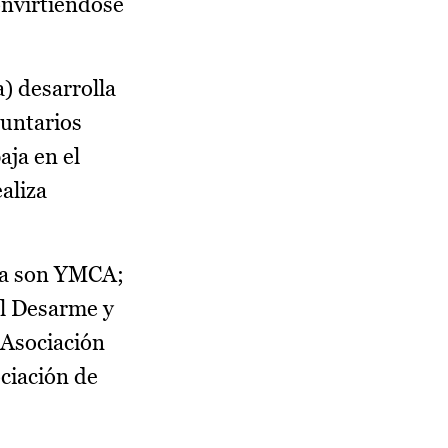
onvirtiéndose
) desarrolla
luntarios
ja en el
aliza
cha son YMCA;
el Desarme y
 Asociación
ciación de