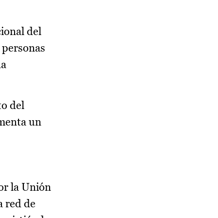
ional del
s personas
na
o del
umenta un
or la Unión
a red de