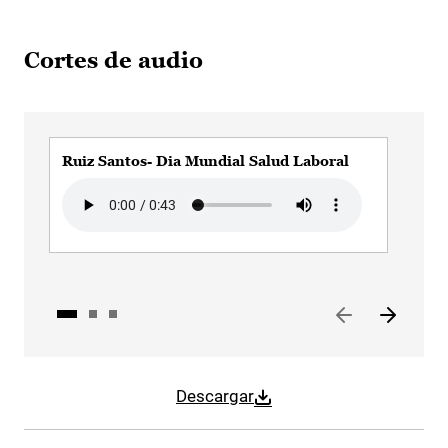
Cortes de audio
Ruiz Santos- Dia Mundial Salud Laboral
Rui
Mor
Audio file
Audi
Descargar