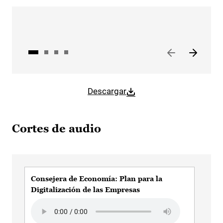
Descargar
Cortes de audio
Consejera de Economía: Plan para la
Con
Digitalización de las Empresas
No 
Audio file
Aud