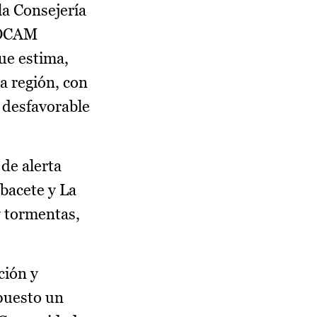
la Consejería
TEOCAM
ue estima,
la región, con
 desfavorable
de alerta
bacete y La
 y tormentas,
ción y
puesto un