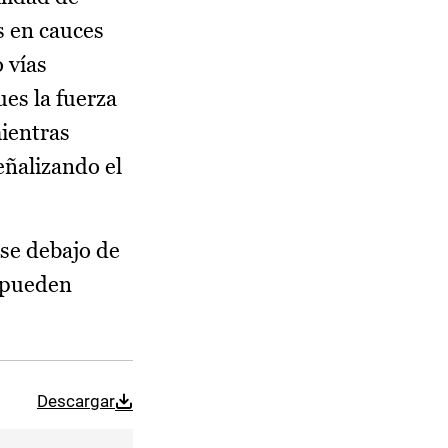
s en cauces
o vías
ues la fuerza
mientras
señalizando el
rse debajo de
e pueden
Descargar