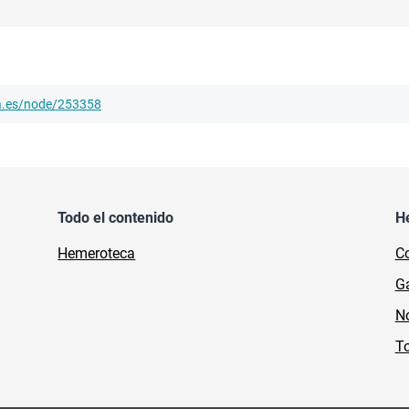
ha.es/node/253358
Todo el contenido
H
Hemeroteca
Co
Ga
No
To