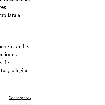
res
mpliará a
ncuentran las
taciones
es de
tos, colegios
Descargar