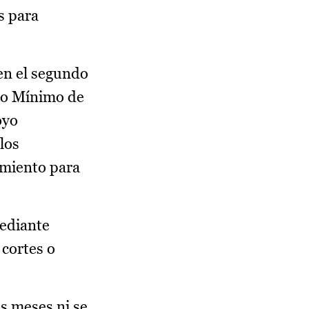
s para
en el segundo
eso Mínimo de
oyo
los
amiento para
mediante
 cortes o
s meses ni se