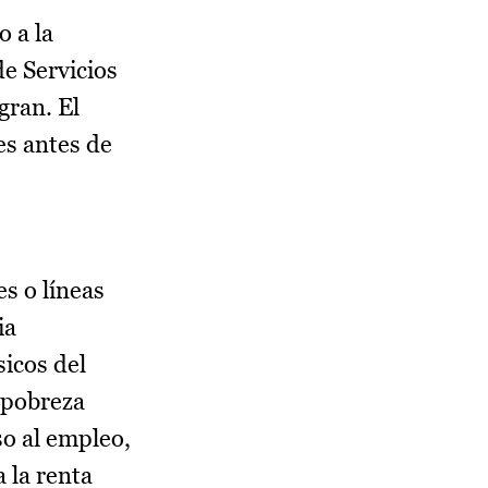
o a la
de Servicios
gran. El
es antes de
s o líneas
ia
icos del
e pobreza
so al empleo,
a la renta