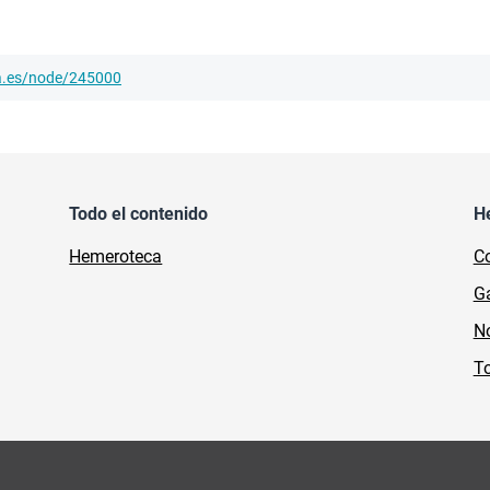
ha.es/node/245000
Todo el contenido
H
Hemeroteca
Co
Ga
No
To