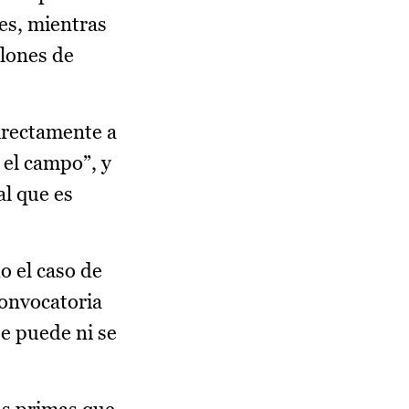
les, mientras
llones de
irectamente a
n el campo”, y
l que es
o el caso de
onvocatoria
se puede ni se