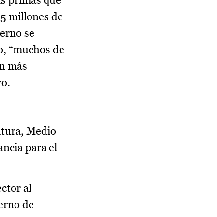
las primas que
25 millones de
ierno se
do, “muchos de
on más
vo.
ltura, Medio
ncia para el
ctor al
erno de