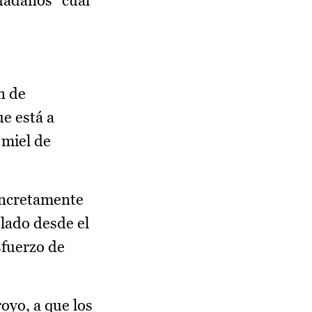
udadanos “cuál
n de
ue está a
 miel de
oncretamente
slado desde el
sfuerzo de
oyo, a que los