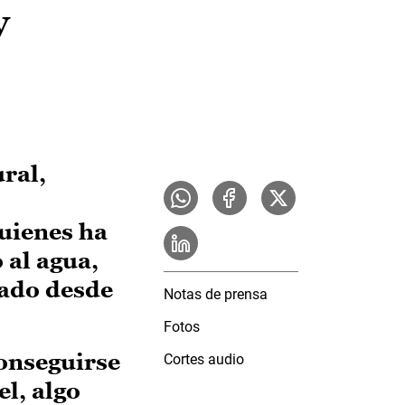
y
ral,
uienes ha
 al agua,
sado desde
Notas de prensa
Fotos
conseguirse
Cortes audio
el, algo