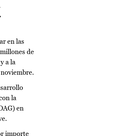
a
.
ar en las
 millones de
y a la
e noviembre.
sarrollo
con la
COAG) en
ve.
or importe