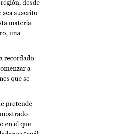
 región, desde
 sea suscrito
sta materia
uro, una
ha recordado
 comenzar a
ones que se
ue pretende
a mostrado
o en el que