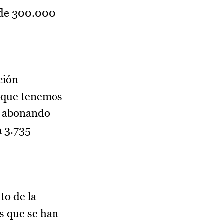
s de 300.000
ción
o que tenemos
án abonando
a 3.735
to de la
s que se han