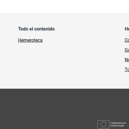
Todo el contenido
H
Hemeroteca
Co
Ga
No
To