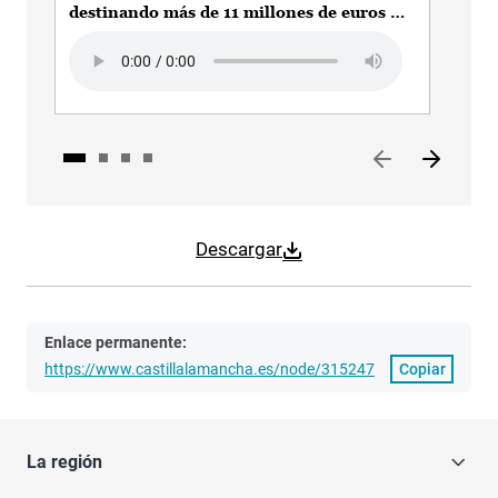
destinando más de 11 millones de euros a
pre
programas de inserción laboral y
Audio file
Audi
formación para el empleo en Ciudad Real
Descargar
Enlace permanente:
https://www.castillalamancha.es/node/315247
Copiar
La región