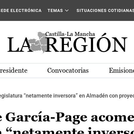
SEDE ELECTRÓNICA
TEMAS
SITUACIONES COTIDIANA
Presidente
Convocatorias
Emisione
legislatura “netamente inversora” en Almadén con proye
e García-Page acome
a “netamente invers