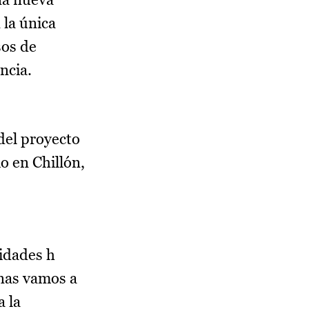
 la única
sos de
ancia.
del proyecto
o en Chillón,
nidades h
nas vamos a
a la