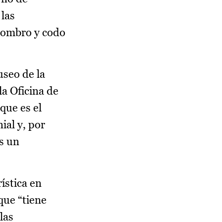
 las
hombro y codo
seo de la
la Oficina de
que es el
ial y, por
es un
ística en
que “tiene
las