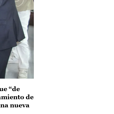
ue “de
amiento de
una nueva