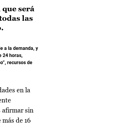
 que será
todas las
.
e a la demanda, y
e 24 horas,
co”, recursos de
dades en la
ente
 afirmar sin
e más de 16