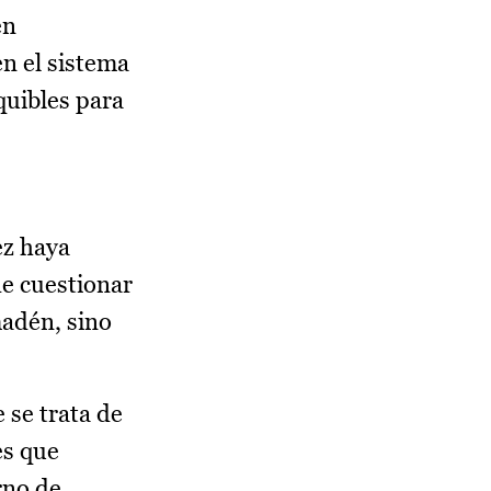
en
n el sistema
quibles para
ez haya
e cuestionar
madén, sino
 se trata de
es que
rno de