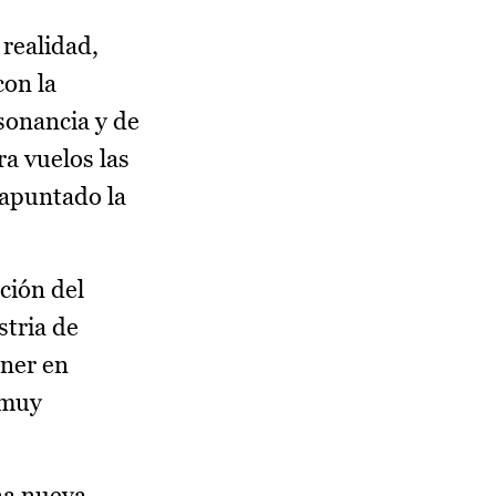
 realidad,
con la
esonancia y de
ra vuelos las
 apuntado la
ción del
stria de
ner en
 muy
na nueva