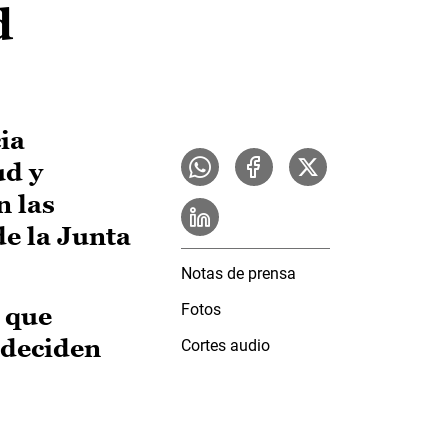
d
ia
ud y
 las
de la Junta
Notas de prensa
Fotos
, que
y deciden
Cortes audio