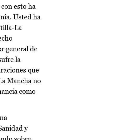
 con esto ha
anía. Usted ha
tilla-La
hecho
or general de
ufre la
araciones que
-La Mancha no
inancia como
una
Sanidad y
ando sobre