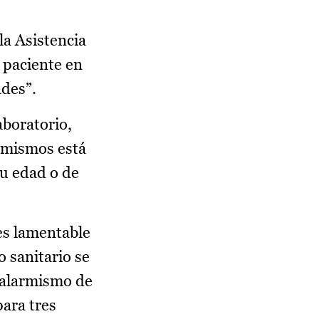
la Asistencia
 paciente en
ades”.
aboratorio,
s mismos está
su edad o de
“es lamentable
o sanitario se
r alarmismo de
para tres