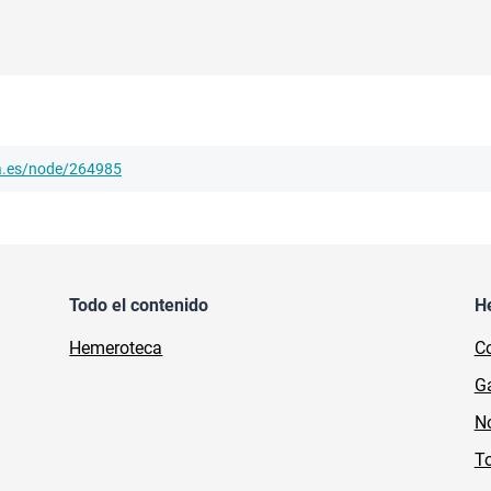
ha.es/node/264985
Todo el contenido
H
Hemeroteca
Co
Ga
No
To