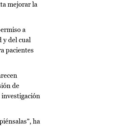
ta mejorar la
permiso a
 y del cual
ra pacientes
arecen
sión de
 investigación
piénsalas”, ha