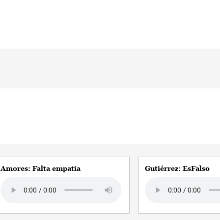
Amores: Falta empatia
Gutiérrez: EsFalso
Audio file
Audio file