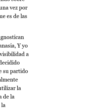
 una vez por
ue es de las
agnostican
anasia, Y yo
visibilidad a
 decidido
e su partido
talmente
ilizar la
a de la
 la