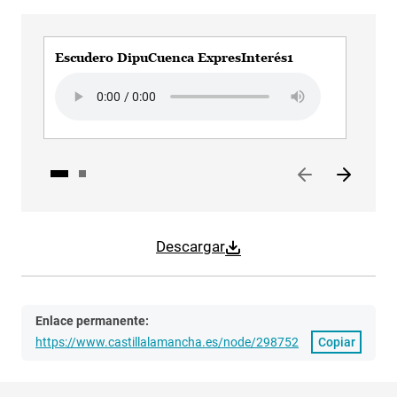
Escudero DipuCuenca ExpresInterés1
Esc
Audio file
Aud
Descargar
Enlace permanente:
https://www.castillalamancha.es/node/298752
Copiar