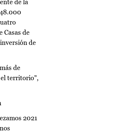
ente de la
 148.000
cuatro
e Casas de
 inversión de
 más de
l territorio”,
a
mpezamos 2021
 nos