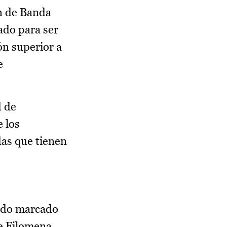
ón de Banda
ado para ser
ón superior a
e
d de
 los
das que tienen
tado marcado
de Filomena,