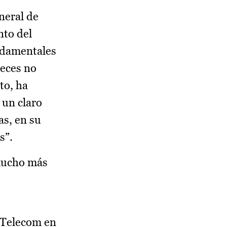
neral de
nto del
undamentales
veces no
to, ha
 un claro
as, en su
s”.
 mucho más
 Telecom en