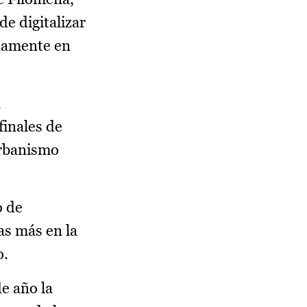
de digitalizar
duamente en
á
finales de
Urbanismo
o de
as más en la
o.
de año la