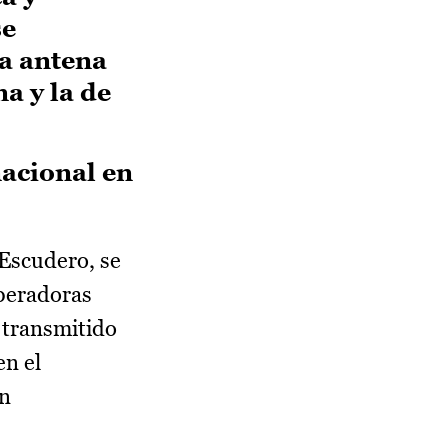
se
la antena
a y la de
nacional en
 Escudero, se
operadoras
 transmitido
en el
ón