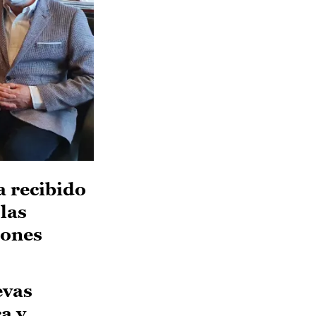
a recibido
 las
iones
evas
a y