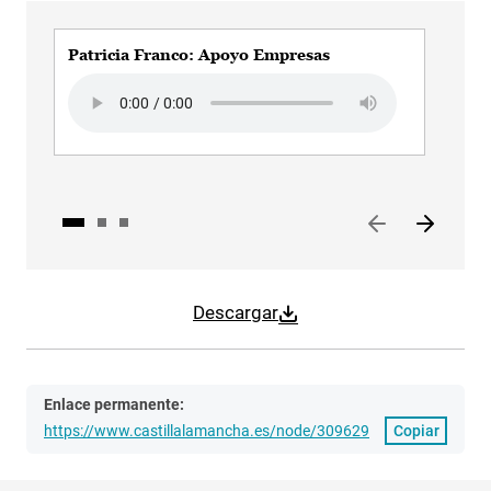
Patricia Franco: Apoyo Empresas
Pat
Pro
Audio file
Audi
Descargar
Enlace permanente:
https://www.castillalamancha.es/node/309629
Copiar