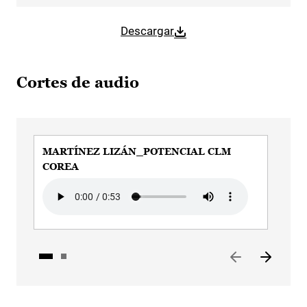
Descargar
Cortes de audio
MARTÍNEZ LIZÁN_POTENCIAL CLM
CA
COREA
ME
Audio file
Aud