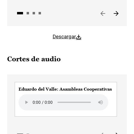
Descargar
Cortes de audio
Eduardo del Valle: Asambleas Cooperativas
Edu
Soc
Audio file
Aud