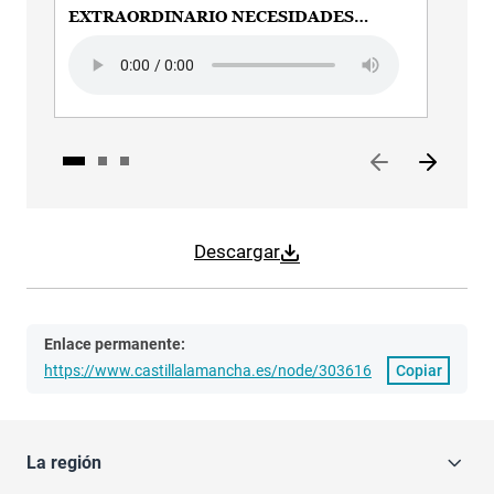
EXTRAORDINARIO NECESIDADES
TE
BÁSICAS
Audio file
Audi
Descargar
Enlace permanente:
https://www.castillalamancha.es/node/303616
Copiar
La región