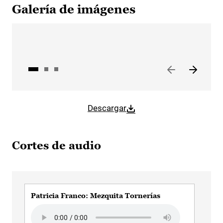
Galería de imágenes
Descargar
Cortes de audio
Patricia Franco: Mezquita Tornerías
Pat
Audio file
Aud